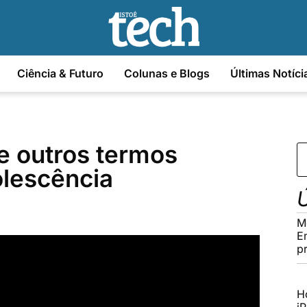
Ciência & Futuro
Colunas e Blogs
Últimas Notíci
 e outros termos
olescência
Ú
M
E
p
H
i