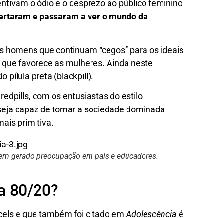
entivam o ódio e o desprezo ao público feminino
rtaram e passaram a ver o mundo da
.
 os homens que continuam “cegos” para os ideais
 que favorece as mulheres. Ainda neste
pílula preta (blackpill).
redpills, com os entusiastas do estilo
seja capaz de tomar a sociedade dominada
ais primitiva.
tem gerado preocupação em pais e educadores.
ia 80/20?
els e que também foi citado em
Adolescência
é