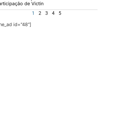
rticipação de Victin
1
2
3
4
5
the_ad id="48"]