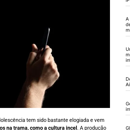
A
d
m
U
m
in
D
Ai
G
i
dolescência tem sido bastante elogiada e vem
s na trama, como a cultura incel
. A produção
G