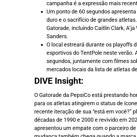
campanha é a expressão mais recent
Um ponto de 60 segundos apresenta 
duro e o sacrifício de grandes atleta
Gatorade, incluindo Caitlin Clark, A’
Sanders.
O local estreará durante os playoffs
esportivos do TentPole neste verão.
segundos, juntamente com filmes sob
mercados locais da lista de atletas d
DIVE Insight:
O Gatorade da PepsiCo está prestando h
para os atletas atingirem o status de íco
recente iteração de sua “está em você?” p
décadas de 1990 e 2000 e
revivido em 20
apresentou um empate com o parceiro de 
mudança também chega quando a marca e