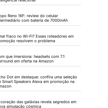
ppo Reno 16F: review do celular
ntermediário com bateria de 7000mAh
inal fraco no Wi-Fi? Esses roteadores em
romoção resolvem o problema
om que imersiona: headsets com 7.1
urround em oferta na Amazon
cho Dot em destaque: confira uma seleção
e Smart Speakers Alexa em promoção na
mazon
 coração das galáxias revela segredos em
ova simulação cósmica