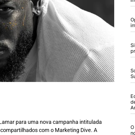
O
i
S
p
S
S
E
d
A
 Lamar para uma nova campanha intitulada
O
s compartilhados com o Marketing Dive. A
n