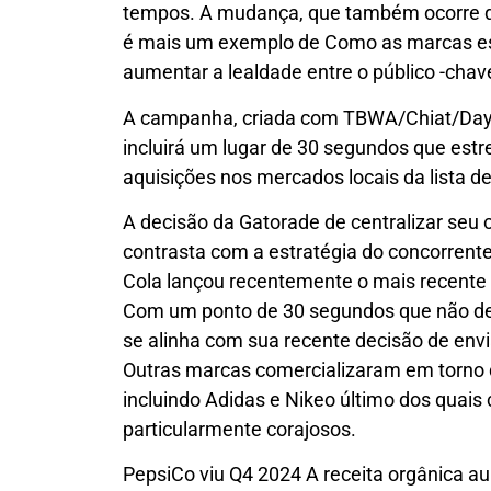
tempos. A mudança, que também ocorre qu
é mais um exemplo de
Como as marcas est
aumentar a lealdade entre o público -chav
A campanha, criada com TBWA/Chiat/Day L
incluirá um lugar de 30 segundos que est
aquisições nos mercados locais da lista d
A decisão da Gatorade de centralizar seu 
contrasta com a estratégia do concorrent
Cola lançou recentemente o mais recente
Com um ponto de 30 segundos que não des
se alinha com sua recente decisão de en
Outras marcas comercializaram em torno d
incluindo
Adidas
e
Nike
o último dos quais
particularmente corajosos.
PepsiCo viu Q4 2024
A receita orgânica a