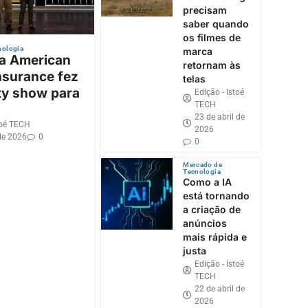
precisam
saber quando
os filmes de
nologia
marca
 a American
retornam às
nsurance fez
telas
ty show para
Edição - Istoé
TECH
23 de abril de
toé TECH
2026
de 2026
0
0
Mercado de
Tecnologia
Como a IA
está tornando
a criação de
anúncios
mais rápida e
justa
Edição - Istoé
TECH
22 de abril de
2026