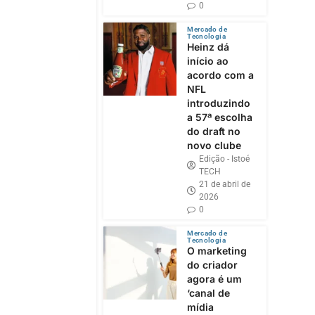
0
Mercado de
Tecnologia
Heinz dá
início ao
acordo com a
NFL
introduzindo
a 57ª escolha
do draft no
novo clube
Edição - Istoé
TECH
21 de abril de
2026
0
Mercado de
Tecnologia
O marketing
do criador
agora é um
‘canal de
mídia