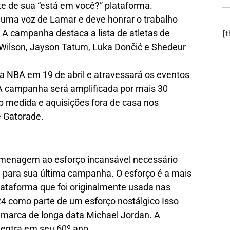
e de sua “está em você?” plataforma.
uma voz de Lamar e deve honrar o trabalho
s. A campanha destaca a lista de atletas de
[
ja Wilson, Jayson Tatum, Luka Dončić e Shedeur
 da NBA em 19 de abril e atravessará os eventos
 A campanha será amplificada por mais 30
 medida e aquisições fora de casa nos
e Gatorade.
omenagem ao esforço incansável necessário
ne para sua última campanha. O esforço é a mais
lataforma que foi originalmente usada nas
24 como parte de um esforço nostálgico
Isso
marca de longa data Michael Jordan. A
ntra em seu 60º ano.