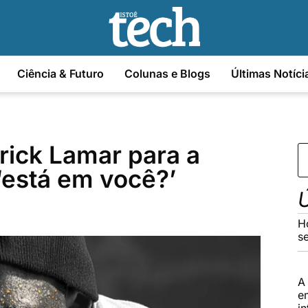
Ciência & Futuro
Colunas e Blogs
Últimas Notíci
rick Lamar para a
‘está em você?’
Ú
H
s
A
e
in