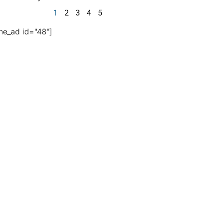
1
2
3
4
5
the_ad id="48"]