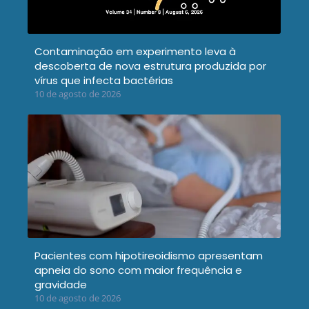
Contaminação em experimento leva à
descoberta de nova estrutura produzida por
vírus que infecta bactérias
10 de agosto de 2026
Pacientes com hipotireoidismo apresentam
apneia do sono com maior frequência e
gravidade
10 de agosto de 2026