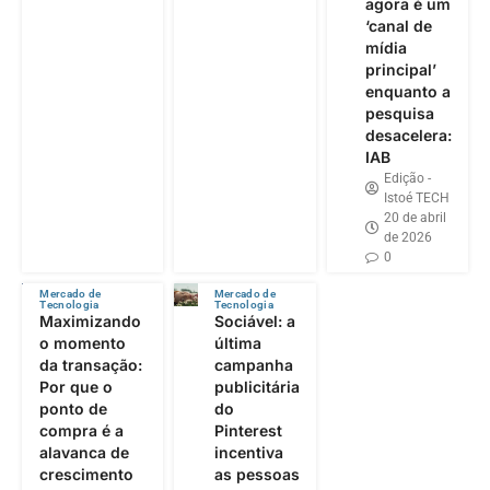
agora é um
‘canal de
mídia
principal’
enquanto a
pesquisa
desacelera:
IAB
Edição -
Istoé TECH
20 de abril
de 2026
0
Mercado de
Mercado de
Tecnologia
Tecnologia
Maximizando
Sociável: a
o momento
última
da transação:
campanha
Por que o
publicitária
ponto de
do
compra é a
Pinterest
alavanca de
incentiva
crescimento
as pessoas