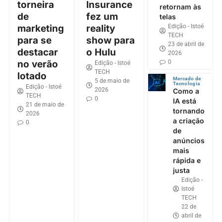
torneira
Insurance
retornam às
de
fez um
telas
Edição - Istoé
marketing
reality
TECH
para se
show para
23 de abril de
destacar
o Hulu
2026
0
no verão
Edição - Istoé
TECH
lotado
Mercado de
5 de maio de
Tecnologia
Edição - Istoé
2026
Como a
TECH
0
IA está
21 de maio de
tornando
2026
a criação
0
de
anúncios
mais
rápida e
justa
Edição -
Istoé
TECH
22 de
abril de