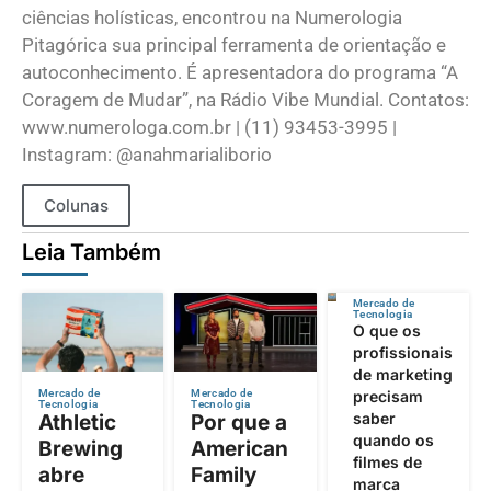
ciências holísticas, encontrou na Numerologia
Pitagórica sua principal ferramenta de orientação e
autoconhecimento. É apresentadora do programa “A
Coragem de Mudar”, na Rádio Vibe Mundial. Contatos:
www.numerologa.com.br | (11) 93453-3995 |
Instagram: @anahmarialiborio
Colunas
Leia Também
Mercado de
Tecnologia
O que os
profissionais
de marketing
precisam
Mercado de
Mercado de
Tecnologia
Tecnologia
saber
Athletic
Por que a
quando os
Brewing
American
filmes de
abre
Family
marca